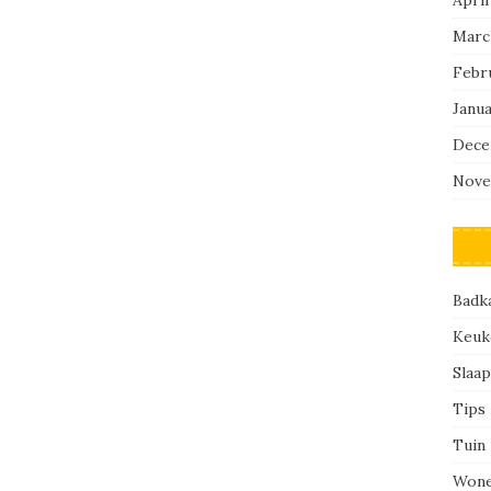
Marc
Febr
Janu
Dece
Nove
Badk
Keuk
Slaa
Tips
Tuin
Won