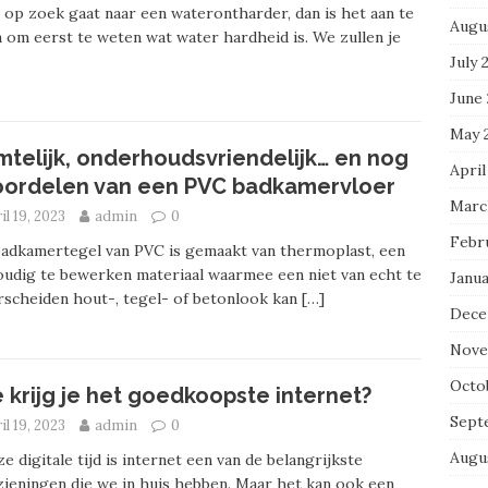
e op zoek gaat naar een waterontharder, dan is het aan te
Augu
 om eerst te weten wat water hardheid is. We zullen je
July 
June
May 
mtelijk, onderhoudsvriendelijk… en nog
April
oordelen van een PVC badkamervloer
Marc
il 19, 2023
admin
0
Febr
adkamertegel van PVC is gemaakt van thermoplast, een
udig te bewerken materiaal waarmee een niet van echt te
Janua
scheiden hout-, tegel- of betonlook kan
[…]
Dece
Nove
Octo
 krijg je het goedkoopste internet?
Sept
il 19, 2023
admin
0
Augu
ze digitale tijd is internet een van de belangrijkste
ieningen die we in huis hebben. Maar het kan ook een