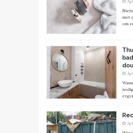
Apr
Niets
met e
om e
Thu
bad
dou
Apr
Wanne
nodig
erger
Red
Apr
Wie 