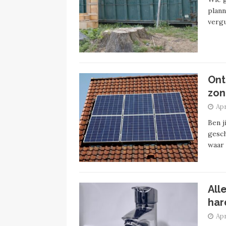
plann
vergu
Ont
zon
Apr
Ben j
gesch
waar
All
har
Apr