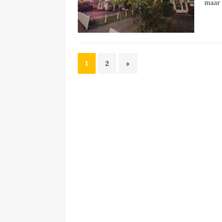
maar
1
2
»