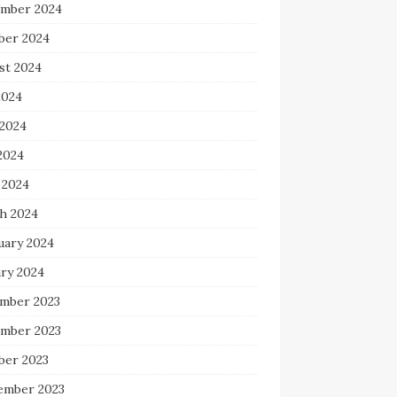
mber 2024
ber 2024
st 2024
2024
 2024
2024
 2024
h 2024
uary 2024
ary 2024
mber 2023
mber 2023
ber 2023
ember 2023