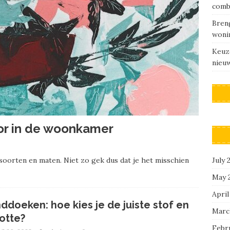
comb
Breng
woni
Keuz
nieu
oor in de woonkamer
July 
de soorten en maten. Niet zo gek dus dat je het misschien
May 
April
ddoeken: hoe kies je de juiste stof en
Marc
otte?
Febr