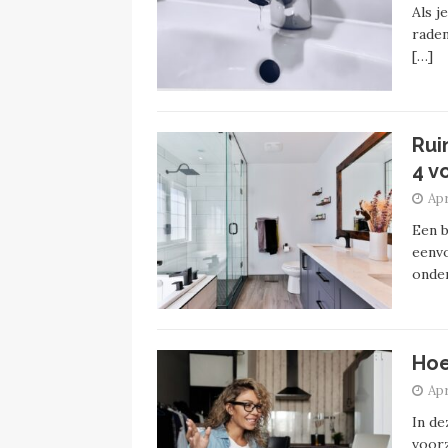
Als j
raden
[…]
Rui
4 v
Apr
Een b
eenvo
onder
Hoe
Apr
In de
voorz