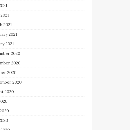
2021
 2021
h 2021
uary 2021
ry 2021
mber 2020
mber 2020
ber 2020
ember 2020
st 2020
2020
 2020
2020
 2020