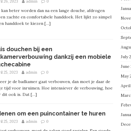
il 26, 2023
admin
0
Janu
 kan beter worden dan na een lange douche, afdrogen
en zachte en comfortabele handdoek. Het lijkt zo simpel
Nove
en handdoek te kiezen
[…]
Octo
Sept
Augu
is douchen bij een
kamerverbouwing dankzij een mobiele
July 
checabine
June
il 25, 2023
admin
0
May 
er je de badkamer gaat verbouwen, dan moet je daar de
April
e tijd voor inruimen. Hoe intensiever de verbouwing, hoe
 dit ook is. Dat
[…]
Marc
Febr
enen om een puincontainer te huren
Janu
il 25, 2023
admin
0
Dece
gaat verbouwen, moet de zaken goed regelen. Een goede