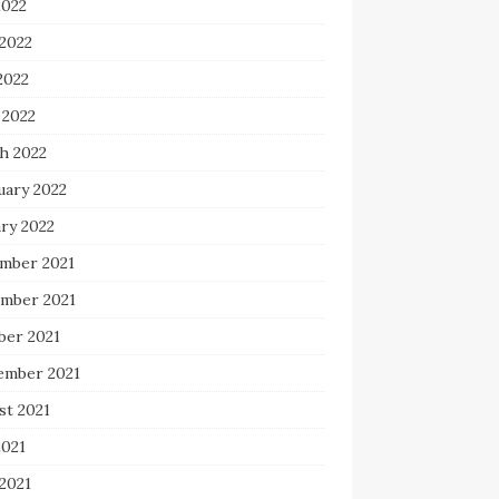
2022
 2022
2022
 2022
h 2022
uary 2022
ry 2022
mber 2021
mber 2021
ber 2021
ember 2021
st 2021
2021
2021