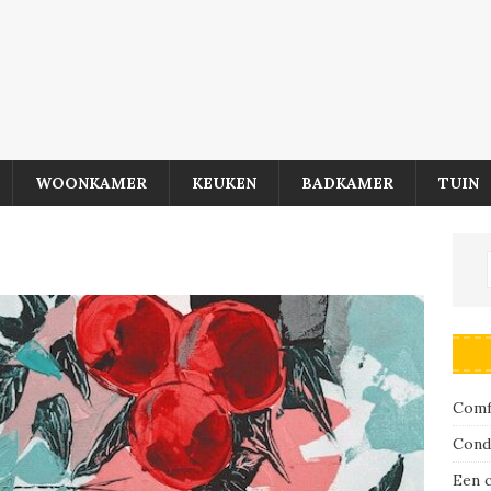
WOONKAMER
KEUKEN
BADKAMER
TUIN
Comfo
Cond
Een 