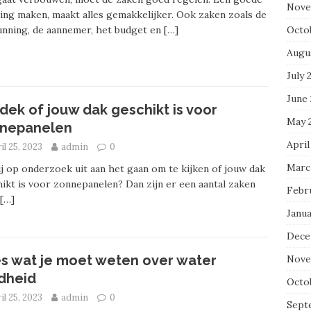
Nove
ing maken, maakt alles gemakkelijker. Ook zaken zoals de
Octo
nning, de aannemer, het budget en
[…]
Augu
July 
June
dek of jouw dak geschikt is voor
May 
nepanelen
April
il 25, 2023
admin
0
Marc
ij op onderzoek uit aan het gaan om te kijken of jouw dak
ikt is voor zonnepanelen? Dan zijn er een aantal zaken
Febr
[…]
Janu
Dece
es wat je moet weten over water
Nove
dheid
Octo
il 25, 2023
admin
0
Sept