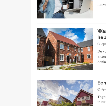
flink
Waa
he
Apr
De vo
zitte
denke
Een
Apr
Tegen
in Ne