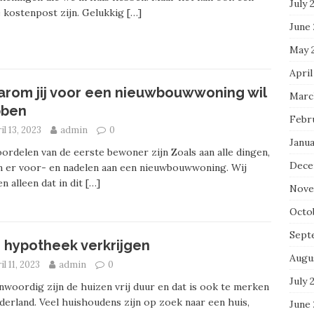
July 
e kostenpost zijn. Gelukkig
[…]
June
May 
April
rom jij voor een nieuwbouwwoning wil
Marc
bben
Febr
il 13, 2023
admin
0
Janua
ordelen van de eerste bewoner zijn Zoals aan alle dingen,
Dece
n er voor- en nadelen aan een nieuwbouwwoning. Wij
n alleen dat in dit
[…]
Nove
Octo
Sept
 hypotheek verkrijgen
Augu
il 11, 2023
admin
0
July 
woordig zijn de huizen vrij duur en dat is ook te merken
derland. Veel huishoudens zijn op zoek naar een huis,
June 