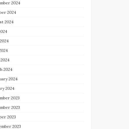
mber 2024
ber 2024
st 2024
2024
 2024
2024
 2024
h 2024
uary 2024
ary 2024
mber 2023
mber 2023
ber 2023
ember 2023