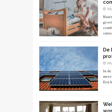
com
Jul
Naar
groei
comfo
ontw
De 
pro
Jul
In de
meer 
Een b
Wel
won