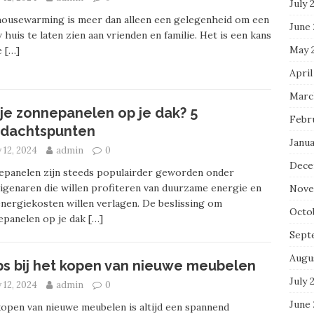
July 
housewarming is meer dan alleen een gelegenheid om een
June
 huis te laten zien aan vrienden en familie. Het is een kans
May 
e
[…]
April
Marc
 je zonnepanelen op je dak? 5
Febr
dachtspunten
Janua
y 12, 2024
admin
0
Dece
epanelen zijn steeds populairder geworden onder
igenaren die willen profiteren van duurzame energie en
Nove
nergiekosten willen verlagen. De beslissing om
Octo
epanelen op je dak
[…]
Sept
Augu
ips bij het kopen van nieuwe meubelen
July 
y 12, 2024
admin
0
June 
open van nieuwe meubelen is altijd een spannend