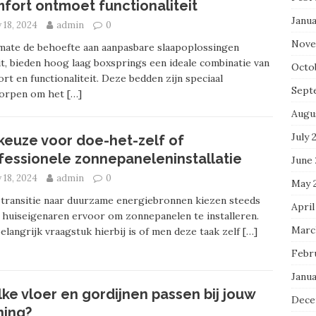
fort ontmoet functionaliteit
Janu
y 18, 2024
admin
0
Nove
mate de behoefte aan aanpasbare slaapoplossingen
t, bieden hoog laag boxsprings een ideale combinatie van
Octo
rt en functionaliteit. Deze bedden zijn speciaal
Sept
orpen om het
[…]
Augu
July 
keuze voor doe-het-zelf of
fessionele zonnepaneleninstallatie
June
y 18, 2024
admin
0
May 
 transitie naar duurzame energiebronnen kiezen steeds
April
huiseigenaren ervoor om zonnepanelen te installeren.
Marc
elangrijk vraagstuk hierbij is of men deze taak zelf
[…]
Febr
Janu
ke vloer en gordijnen passen bij jouw
Dece
ing?