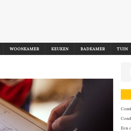
WOONKAMER
KEUKEN
BADKAMER
TUIN
Comfo
Cond
Een 