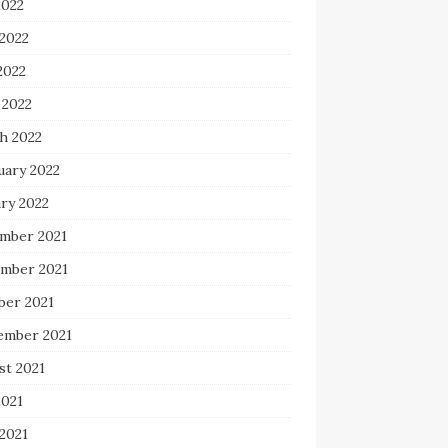
2022
 2022
2022
 2022
h 2022
uary 2022
ry 2022
mber 2021
mber 2021
ber 2021
ember 2021
st 2021
2021
2021