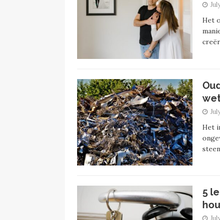
Jul
Het o
manie
creër
Oud
wet
Jul
Het i
ongew
steen
5 l
ho
Jul