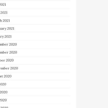
2021
 2021
h 2021
uary 2021
ry 2021
mber 2020
mber 2020
ber 2020
ember 2020
st 2020
2020
 2020
2020
 2020