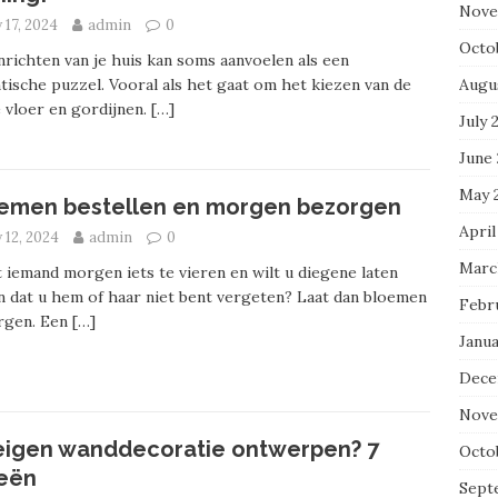
Nove
y 17, 2024
admin
0
Octo
nrichten van je huis kan soms aanvoelen als een
Augu
tische puzzel. Vooral als het gaat om het kiezen van de
e vloer en gordijnen.
[…]
July 
June
May 
emen bestellen en morgen bezorgen
April
y 12, 2024
admin
0
Marc
 iemand morgen iets te vieren en wilt u diegene laten
 dat u hem of haar niet bent vergeten? Laat dan bloemen
Febr
rgen. Een
[…]
Janu
Dece
Nove
eigen wanddecoratie ontwerpen? 7
Octo
eën
Sept