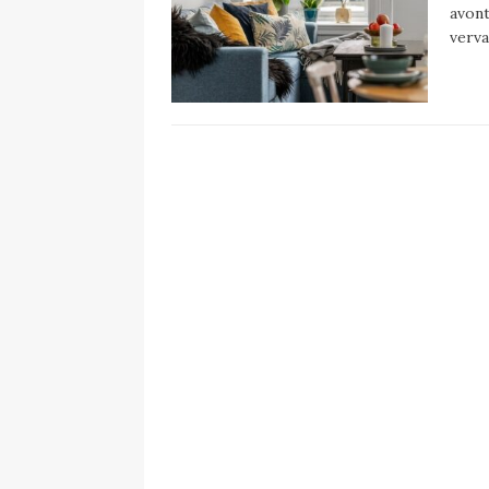
avont
verva