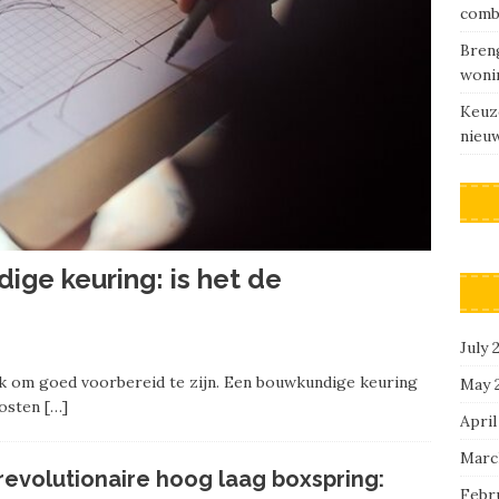
comb
Breng
woni
Keuz
nieu
ge keuring: is het de
July 
ijk om goed voorbereid te zijn. Een bouwkundige keuring
May 
kosten
[…]
April
Marc
revolutionaire hoog laag boxspring:
Febr