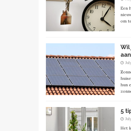
Een 
nieuw
om t
Wil
aan
Jul
Zonn
huise
hun e
zonn
5 t
Jul
Het k