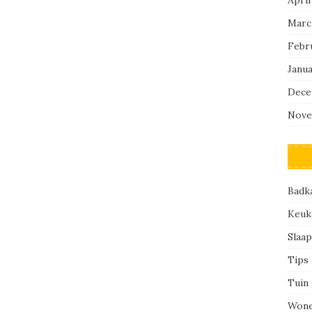
Marc
Febr
Janu
Dece
Nove
Badk
Keuk
Slaa
Tips
Tuin
Won