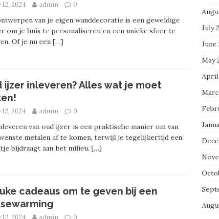
y 12, 2024
admin
0
Augu
ntwerpen van je eigen wanddecoratie is een geweldige
July 
r om je huis te personaliseren en een unieke sfeer te
en. Of je nu een
[…]
June
May 
April
 ijzer inleveren? Alles wat je moet
Marc
en!
Febr
y 12, 2024
admin
0
Janua
nleveren van oud ijzer is een praktische manier om van
enste metalen af te komen, terwijl je tegelijkertijd een
Dece
tje bijdraagt aan het milieu.
[…]
Nove
Octo
Sept
euke cadeaus om te geven bij een
usewarming
Augu
y 12, 2024
admin
0