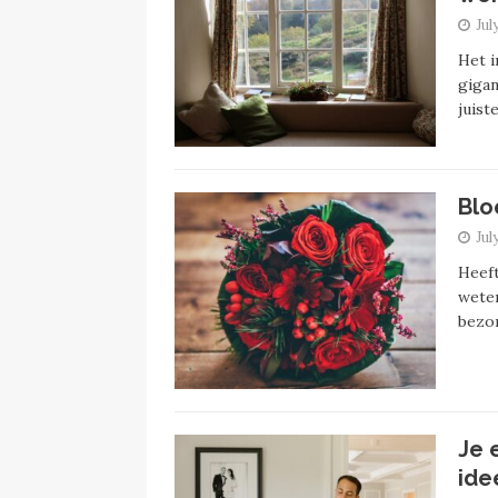
Jul
Het i
gigan
juist
Blo
Jul
Heeft
weten
bezo
Je 
ide