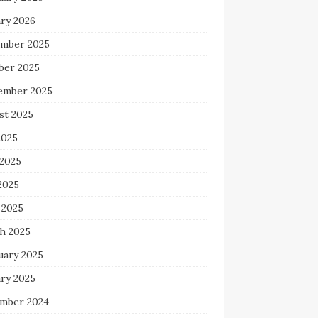
ary 2026
mber 2025
ber 2025
ember 2025
st 2025
2025
 2025
2025
 2025
h 2025
uary 2025
ary 2025
mber 2024