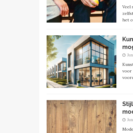
Veel
zelfs
het 
Kun
mog
Jun
Kunst
voor 
voord
Sti
mod
Jun
Moder