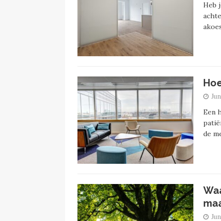
Heb j
achte
akoe
Hoe
Jun
Een h
patië
de m
Waa
maa
Jun