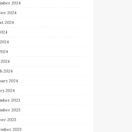
mber 2024
ber 2024
st 2024
2024
 2024
2024
 2024
h 2024
uary 2024
ary 2024
mber 2023
mber 2023
ber 2023
ember 2023