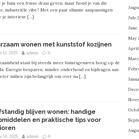
e je huis een frisse draai geven, maar houd je van die
Augu
e, industriële vibe? Met een paar slimme aanpassingen
e je interieur
[…]
July 
June
May 
rzaam wonen met kunststof kozijnen
April
e 12, 2025
admin
0
Marc
aamheid staat bij steeds meer huiseigenaren hoog op de
Febr
a. Energie besparen, minder onderhoud en bijdragen aan
eter milieu zijn belangrijk om over na
[…]
Janua
Dece
Nove
Octo
fstandig blijven wonen: handige
pmiddelen en praktische tips voor
Sept
ioren
Augu
e 10, 2025
admin
0