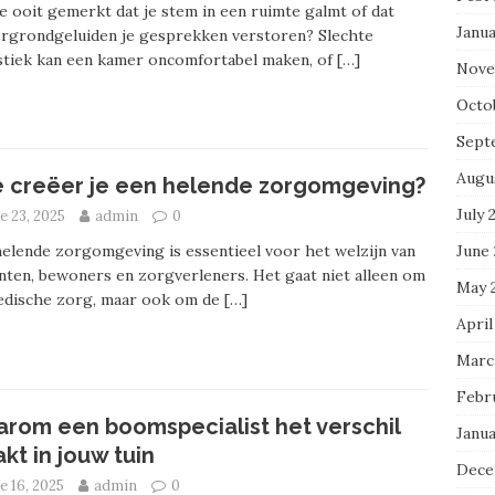
e ooit gemerkt dat je stem in een ruimte galmt of dat
Janu
rgrondgeluiden je gesprekken verstoren? Slechte
stiek kan een kamer oncomfortabel maken, of
[…]
Nove
Octo
Sept
Augu
 creëer je een helende zorgomgeving?
July 
e 23, 2025
admin
0
June
elende zorgomgeving is essentieel voor het welzijn van
nten, bewoners en zorgverleners. Het gaat niet alleen om
May 
edische zorg, maar ook om de
[…]
April
Marc
Febr
rom een boomspecialist het verschil
Janu
kt in jouw tuin
Dece
e 16, 2025
admin
0