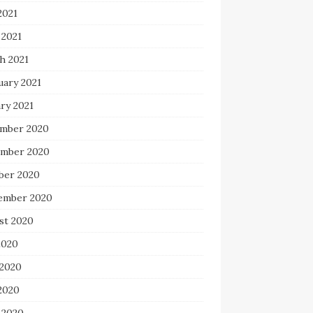
2021
 2021
h 2021
uary 2021
ry 2021
mber 2020
mber 2020
ber 2020
ember 2020
st 2020
2020
 2020
2020
 2020