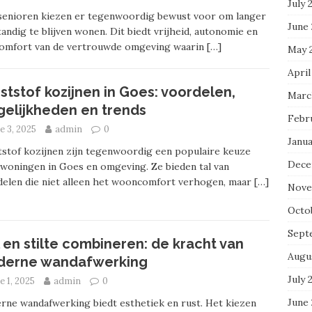
July 
 senioren kiezen er tegenwoordig bewust voor om langer
June
tandig te blijven wonen. Dit biedt vrijheid, autonomie en
comfort van de vertrouwde omgeving waarin
[…]
May 
April
ststof kozijnen in Goes: voordelen,
Marc
elijkheden en trends
Febr
e 3, 2025
admin
0
Janua
stof kozijnen zijn tegenwoordig een populaire keuze
Dece
woningen in Goes en omgeving. Ze bieden tal van
elen die niet alleen het wooncomfort verhogen, maar
[…]
Nove
Octo
Sept
jl en stilte combineren: de kracht van
Augu
erne wandafwerking
July 
e 1, 2025
admin
0
June 
ne wandafwerking biedt esthetiek en rust. Het kiezen