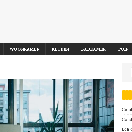
WOONKAMER
KEUKEN
BADKAMER
TUIN
Comfo
Cond
Een 