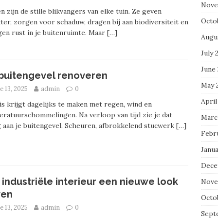
Nove
 zijn de stille blikvangers van elke tuin. Ze geven
Octo
ter, zorgen voor schaduw, dragen bij aan biodiversiteit en
en rust in je buitenruimte. Maar
[…]
Augu
July 
June
buitengevel renoveren
May 
e 13, 2025
admin
0
April
is krijgt dagelijks te maken met regen, wind en
ratuurschommelingen. Na verloop van tijd zie je dat
Marc
 aan je buitengevel. Scheuren, afbrokkelend stucwerk
[…]
Febr
Janu
Dece
 industriële interieur een nieuwe look
Nove
ven
Octo
e 13, 2025
admin
0
Sept