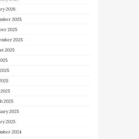
ary 2026
mber 2025
ber 2025
ember 2025
st 2025
2025
 2025
2025
 2025
h 2025
uary 2025
ary 2025
mber 2024