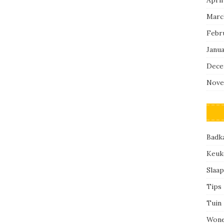
Marc
Febr
Janu
Dece
Nove
Badk
Keuk
Slaa
Tips
Tuin
Won