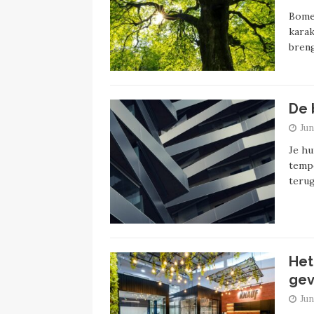
Bomen
karak
breng
De 
Jun
Je hu
tempe
terug
Het
ge
Jun