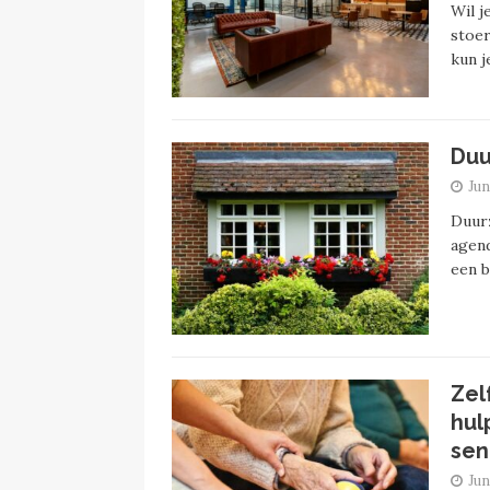
Wil j
stoer
kun j
Duu
Jun
Duurz
agend
een b
Zel
hul
sen
Jun