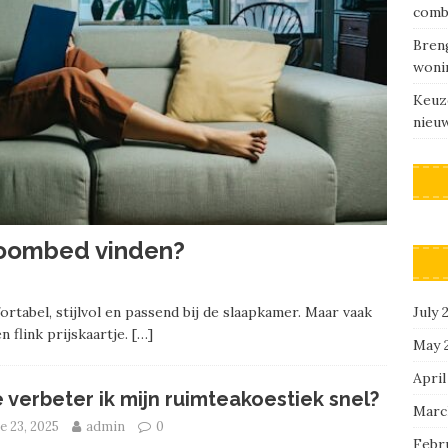
comb
Breng
woni
Keuz
nieu
droombed vinden?
July 
tabel, stijlvol en passend bij de slaapkamer. Maar vaak
 flink prijskaartje.
[…]
May 
April
 verbeter ik mijn ruimteakoestiek snel?
Marc
e 23, 2025
admin
0
Febr