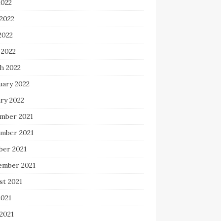
2022
 2022
2022
 2022
h 2022
uary 2022
ry 2022
mber 2021
mber 2021
ber 2021
ember 2021
st 2021
2021
2021