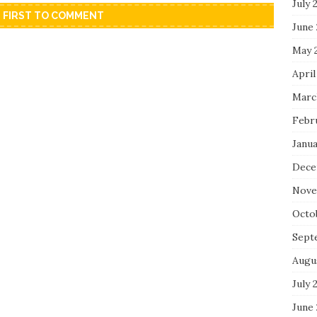
July 
E FIRST TO COMMENT
June
May 
April
Marc
Febr
Janua
Dece
Nove
Octo
Sept
Augu
July 
June 