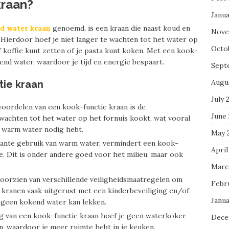
kraan?
Janu
d water kraan
genoemd, is een kraan die naast koud en
Nove
Hierdoor hoef je niet langer te wachten tot het water op
Octo
f koffie kunt zetten of je pasta kunt koken. Met een kook-
end water, waardoor je tijd en energie bespaart.
Sept
Augu
tie kraan
July 
voordelen van een kook-functie kraan is de
June
 wachten tot het water op het fornuis kookt, wat vooral
of warm water nodig hebt.
May 
stante gebruik van warm water, vermindert een kook-
April
e. Dit is onder andere goed voor het milieu, maar ook
Marc
 voorzien van verschillende veiligheidsmaatregelen om
Febr
 kranen vaak uitgerust met een kinderbeveiliging en/of
Janu
r geen kokend water kan lekken.
 van een kook-functie kraan hoef je geen waterkoker
Dece
, waardoor je meer ruimte hebt in je keuken.