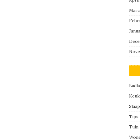
Marc
Febr
Janu
Dece
Nove
Badk
Keuk
Slaa
Tips
Tuin
Won