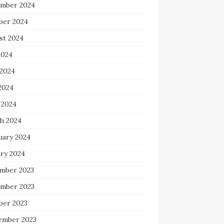
mber 2024
ber 2024
st 2024
2024
 2024
2024
 2024
h 2024
uary 2024
ary 2024
mber 2023
mber 2023
ber 2023
ember 2023