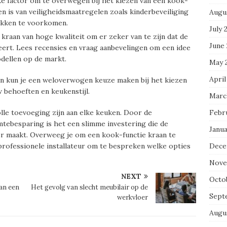
ijke factor om te overwegen bij het kiezen van een kook-
ien is van veiligheidsmaatregelen zoals kinderbeveiliging
Augu
ukken te voorkomen.
July 
 kraan van hoge kwaliteit om er zeker van te zijn dat de
June
ert. Lees recensies en vraag aanbevelingen om een idee
dellen op de markt.
May 
April
n kun je een weloverwogen keuze maken bij het kiezen
w behoeften en keukenstijl.
Marc
Febr
le toevoeging zijn aan elke keuken. Door de
uimtebesparing is het een slimme investering die de
Janua
er maakt. Overweeg je om een kook-functie kraan te
Dece
professionele installateur om te bespreken welke opties
Nove
NEXT
Octo
van een
Het gevolg van slecht meubilair op de
Sept
werkvloer
Augu