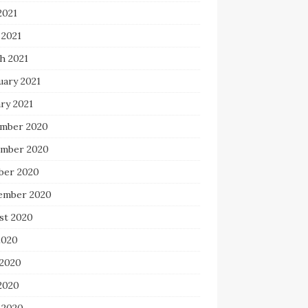
2021
 2021
h 2021
uary 2021
ry 2021
mber 2020
mber 2020
ber 2020
ember 2020
st 2020
2020
 2020
2020
 2020