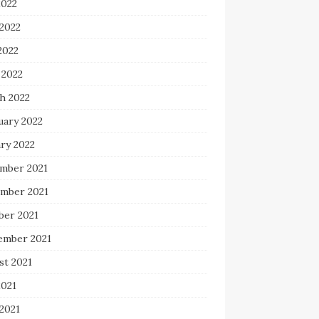
2022
 2022
2022
 2022
h 2022
uary 2022
ry 2022
mber 2021
mber 2021
ber 2021
ember 2021
st 2021
2021
2021