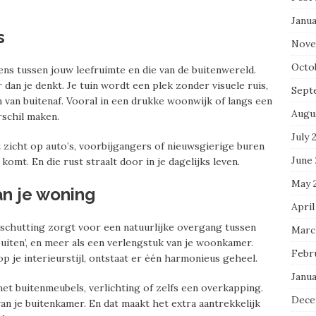
Janu
s
Nove
Octo
ens tussen jouw leefruimte en die van de buitenwereld.
r dan je denkt. Je tuin wordt een plek zonder visuele ruis,
Sept
van buitenaf. Vooral in een drukke woonwijk of langs een
Augu
schil maken.
July 
t zicht op auto’s, voorbijgangers of nieuwsgierige buren
June
komt. En die rust straalt door in je dagelijks leven.
May 
an je woning
April
 schutting zorgt voor een natuurlijke overgang tussen
Marc
‘buiten’, en meer als een verlengstuk van je woonkamer.
Febr
 op je interieurstijl, ontstaat er één harmonieus geheel.
Janu
met buitenmeubels, verlichting of zelfs een overkapping.
Dece
an je buitenkamer. En dat maakt het extra aantrekkelijk