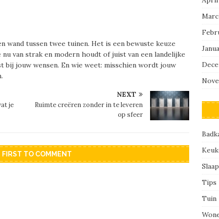
Marc
Febr
en wand tussen twee tuinen. Het is een bewuste keuze
Janu
je nu van strak en modern houdt of juist van een landelijke
Dece
past bij jouw wensen. En wie weet: misschien wordt jouw
.
Nove
NEXT
at je
Ruimte creëren zonder in te leveren
op sfeer
Badk
Keuk
E FIRST TO COMMENT
Slaa
Tips
Tuin
Won