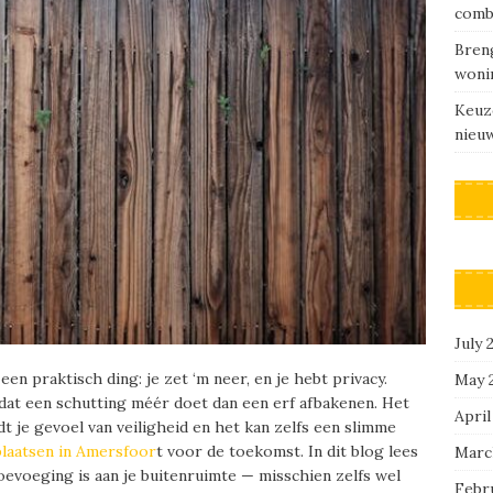
comb
Breng
woni
Keuz
nieu
July 
n praktisch ding: je zet ‘m neer, en je hebt privacy.
May 
 dat een schutting méér doet dan een erf afbakenen. Het
April
dt je gevoel van veiligheid en het kan zelfs een slimme
plaatsen in Amersfoor
t voor de toekomst. In dit blog lees
Marc
evoeging is aan je buitenruimte — misschien zelfs wel
Febr