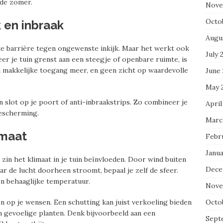
 de zomer.
Nove
Octo
 en inbraak
Augu
jke barrière tegen ongewenste inkijk. Maar het werkt ook
July 
r je tuin grenst aan een steegje of openbare ruimte, is
n makkelijke toegang meer, en geen zicht op waardevolle
June
May 
n slot op je poort of anti-inbraakstrips. Zo combineer je
April
escherming.
Marc
imaat
Febr
Janu
 zin het klimaat in je tuin beïnvloeden. Door wind buiten
Dece
r de lucht doorheen stroomt, bepaal je zelf de sfeer.
en behaaglijke temperatuur.
Nove
Octo
n op je wensen. Een schutting kan juist verkoeling bieden
n gevoelige planten. Denk bijvoorbeeld aan een
Sept