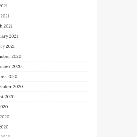
2021
 2021
h 2021
uary 2021
ry 2021
mber 2020
mber 2020
ber 2020
ember 2020
st 2020
2020
 2020
2020
 2020