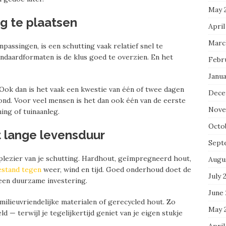
May 
ig te plaatsen
April
Marc
passingen, is een schutting vaak relatief snel te
andaardformaten is de klus goed te overzien. En het
Febr
Janua
 Ook dan is het vaak een kwestie van één of twee dagen
Dece
ond. Voor veel mensen is het dan ook één van de eerste
Nove
ing of tuinaanleg.
Octo
 lange levensduur
Sept
g plezier van je schutting. Hardhout, geïmpregneerd hout,
Augu
estand tegen
weer, wind en tijd. Goed onderhoud doet de
July 
 een duurzame investering.
June
milieuvriendelijke materialen of gerecycled hout. Zo
May 
 — terwijl je tegelijkertijd geniet van je eigen stukje
April