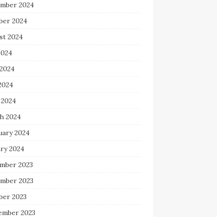
mber 2024
ber 2024
st 2024
2024
 2024
2024
 2024
h 2024
uary 2024
ary 2024
mber 2023
mber 2023
ber 2023
ember 2023