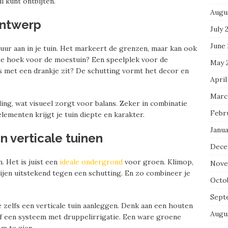
 kunt ontbijten.
Augu
ontwerp
July 
June
tuur aan in je tuin. Het markeert de grenzen, maar kan ook
rte hoek voor de moestuin? Een speelplek voor de
May 
s met een drankje zit? De schutting vormt het decor en
April
Marc
ing, wat visueel zorgt voor balans. Zeker in combinatie
Febr
lementen krijgt je tuin diepte en karakter.
Janua
n verticale tuinen
Dece
. Het is juist een
ideale ondergrond
voor groen. Klimop,
Nove
dijen uitstekend tegen een schutting. En zo combineer je
Octo
Sept
e zelfs een verticale tuin aanleggen. Denk aan een houten
Augu
of een systeem met druppelirrigatie. Een ware groene
om te zien.