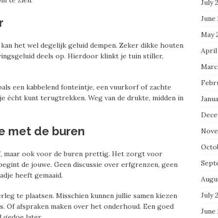
July 
June
r
May 
 kan het wel degelijk geluid dempen. Zeker dikke houten
April
sgeluid deels op. Hierdoor klinkt je tuin stiller,
Marc
Febr
ls een kabbelend fonteintje, een vuurkorf of zachte
e je écht kunt terugtrekken. Weg van de drukte, midden in
Janua
Dece
ie met de buren
Nove
Octo
lf, maar ook voor de buren prettig. Het zorgt voor
Sept
r begint de jouwe. Geen discussie over erfgrenzen, geen
adje heeft gemaaid.
Augu
July 
rleg te plaatsen. Misschien kunnen jullie samen kiezen
is. Of afspraken maken over het onderhoud. Een goed
June 
 gedoe later.