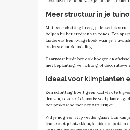
schaduwrijke hoek waar je zonder zonnebril
Meer structuur in je tuin
Met een schutting breng je letterlijk struc
helpen bij het creëren van zones. Een apa
kinderen? Een loungehoek waar je ‘s avond
ondersteunt de indeling.
Daarnaast biedt het ook hoogte en afwissel
met beplanting, verlichting of decoratieve e
Ideaal voor klimplanten e
Een schutting hoeft geen kaal vlak te blijven
druiven, rozen of clematis: veel planten ge
het praktische met het natuurlijke.
Wil je nog een stap verder gaan? Dan kun j
frame met plantvakken, kruiden in potten 
wand die zowel functioneel als prachtig is 