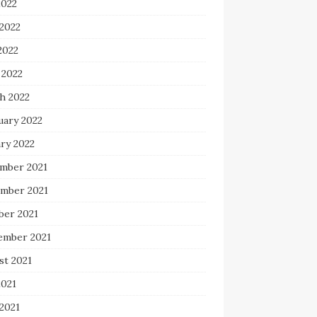
2022
 2022
2022
 2022
h 2022
uary 2022
ry 2022
mber 2021
mber 2021
ber 2021
ember 2021
st 2021
2021
2021