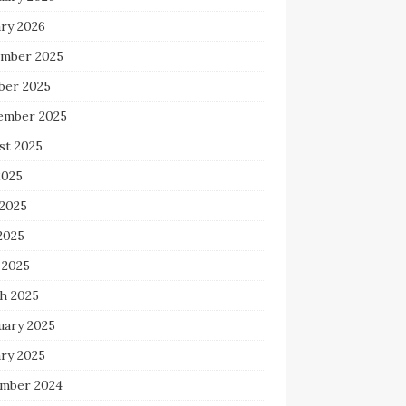
ary 2026
mber 2025
ber 2025
ember 2025
st 2025
2025
 2025
2025
 2025
h 2025
uary 2025
ary 2025
mber 2024