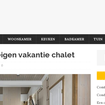
WOONKAMER
KEUKEN
BADKAMER
TUIN
igen vakantie chalet
0
Comfo
Cond
Een 