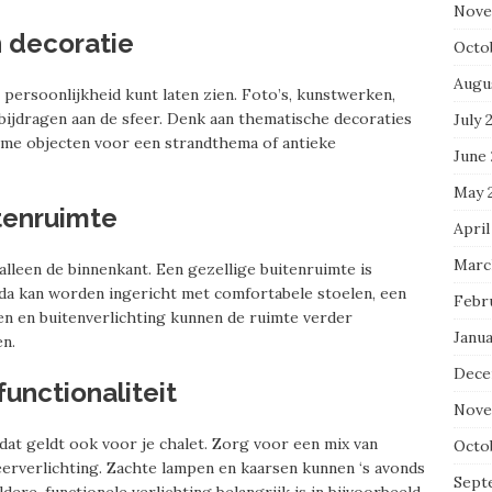
Nove
n decoratie
Octo
Augu
e persoonlijkheid kunt laten zien. Foto’s, kunstwerken,
bijdragen aan de sfeer. Denk aan thematische decoraties
July 
tieme objecten voor een strandthema of antieke
June
May 
tenruimte
April
Marc
 alleen de binnenkant. Een gezellige buitenruimte is
nda kan worden ingericht met comfortabele stoelen, een
Febr
ten en buitenverlichting kunnen de ruimte verder
Janu
en.
Dece
functionaliteit
Nove
n dat geldt ook voor je chalet. Zorg voor een mix van
Octo
feerverlichting. Zachte lampen en kaarsen kunnen ‘s avonds
Sept