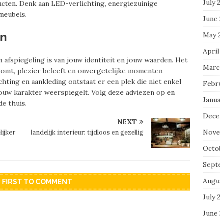
July 
ucten. Denk aan LED-verlichting, energiezuinige
meubels.
June
en
May 
April
n afspiegeling is van jouw identiteit en jouw waarden. Het
Marc
komt, plezier beleeft en onvergetelijke momenten
chting en aankleding ontstaat er een plek die niet enkel
Febr
jouw karakter weerspiegelt. Volg deze adviezen op en
Janua
e thuis.
Dece
NEXT
Nove
ijker
landelijk interieur: tijdloos en gezellig
Octo
Sept
Augu
E FIRST TO COMMENT
July 
June 