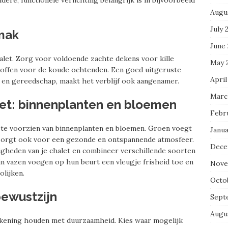
dere, functionele verlichting belangrijk is in bijvoorbeeld
Augu
July 
mak
June
alet. Zorg voor voldoende zachte dekens voor kille
May 
sloffen voor de koude ochtenden. Een goed uitgeruste
April
r en gereedschap, maakt het verblijf ook aangenamer.
Marc
let: binnenplanten en bloemen
Febr
t te voorzien van binnenplanten en bloemen. Groen voegt
Janua
ar zorgt ook voor een gezonde en ontspannende atmosfeer.
Dece
digheden van je chalet en combineer verschillende soorten
in vazen voegen op hun beurt een vleugje frisheid toe en
Nove
olijken.
Octo
ewustzijn
Sept
Augu
 rekening houden met duurzaamheid. Kies waar mogelijk