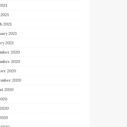
2021
 2021
h 2021
uary 2021
ry 2021
mber 2020
mber 2020
ber 2020
ember 2020
st 2020
2020
 2020
2020
 2020