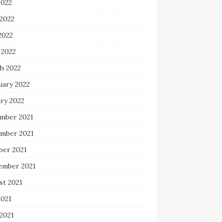
2022
 2022
2022
 2022
h 2022
uary 2022
ry 2022
mber 2021
mber 2021
ber 2021
ember 2021
st 2021
2021
2021