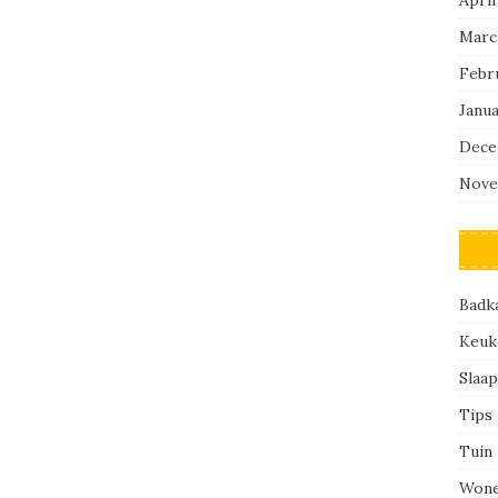
Marc
Febr
Janu
Dece
Nove
Badk
Keuk
Slaa
Tips
Tuin
Won