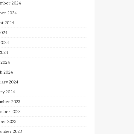
mber 2024
ber 2024
st 2024
2024
 2024
2024
 2024
h 2024
uary 2024
ary 2024
mber 2023
mber 2023
ber 2023
ember 2023