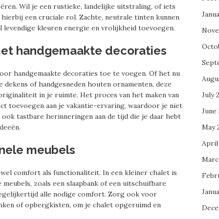
ren. Wil je een rustieke, landelijke uitstraling, of iets
Janu
ierbij een cruciale rol. Zachte, neutrale tinten kunnen
l levendige kleuren energie en vrolijkheid toevoegen.
Nove
Octo
met handgemaakte decoraties
Sept
 door handgemaakte decoraties toe te voegen. Of het nu
Augu
ide dekens of handgesneden houten ornamenten, deze
July 
iginaliteit in je ruimte. Het proces van het maken van
t toevoegen aan je vakantie-ervaring, waardoor je niet
June
 ook tastbare herinneringen aan de tijd die je daar hebt
May 
ideeën.
April
onele meubels
Marc
l comfort als functionaliteit. In een kleiner chalet is
Febr
e meubels, zoals een slaapbank of een uitschuifbare
Janu
egelijkertijd alle nodige comfort. Zorg ook voor
nken of opbergkisten, om je chalet opgeruimd en
Dece